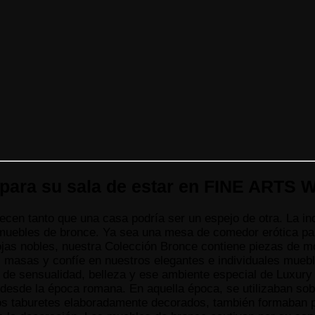
para su sala de estar en FINE ARTS W
cen tanto que una casa podría ser un espejo de otra. La ind
s muebles de bronce. Ya sea una mesa de comedor erótica p
as nobles, nuestra Colección Bronce contiene piezas de mobi
as masas y confíe en nuestros elegantes e individuales mue
de sensualidad, belleza y ese ambiente especial de Luxury L
esde la época romana. En aquella época, se utilizaban sob
s taburetes elaboradamente decorados, también formaban par