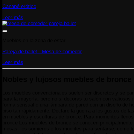
Canapé erótico
Leer más
Muebles en la zona de estar
Pareja de ballet - Mesa de comedor
Leer más
Nobles y lujosos muebles de bronce 
Los muebles convencionales suelen ser discretos y se pare
para la mayoría, pero no si decoras tu salón con valioso
forma sensual o una lámpara de pared con un diseño de hoj
piso tan rápidamente. Declare la guerra a los gustos de l
en muebles y esculturas de bronce. Para momentos llenos 
bronce Los muebles de bronce se conocen principalmente d
mesas, los somieres o los muebles para sentarse, como lo