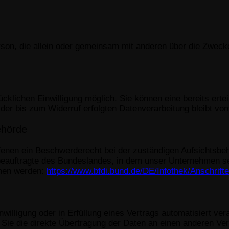
 Person, die allein oder gemeinsam mit anderen über die Zwe
klichen Einwilligung möglich. Sie können eine bereits erteil
 der bis zum Widerruf erfolgten Datenverarbeitung bleibt vo
ehörde
ffenen ein Beschwerderecht bei der zuständigen Aufsichtsbe
eauftragte des Bundeslandes, in dem unser Unternehmen sei
men werden:
https://www.bfdi.bund.de/DE/Infothek/Anschrift
willigung oder in Erfüllung eines Vertrags automatisiert ver
e die direkte Übertragung der Daten an einen anderen Veran