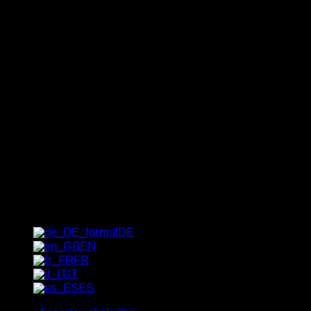
Newsletter
Der schnellste Weg zu unseren exklusiven
Sonder-Angeboten, Trends und Geheimtipps:
gleich für unseren Newsletter eintragen!
[_del_contact-form-7 id="1237"
title="Newsletter"]
DE
EN
FR
IT
ES