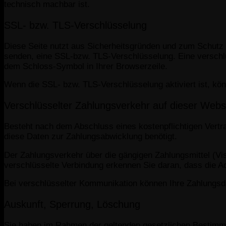
technisch machbar ist.
SSL- bzw. TLS-Verschlüsselung
Diese Seite nutzt aus Sicherheitsgründen und zum Schutz d
senden, eine SSL-bzw. TLS-Verschlüsselung. Eine verschlüs
dem Schloss-Symbol in Ihrer Browserzeile.
Wenn die SSL- bzw. TLS-Verschlüsselung aktiviert ist, könn
Verschlüsselter Zahlungsverkehr auf dieser Webs
Besteht nach dem Abschluss eines kostenpflichtigen Vertr
diese Daten zur Zahlungsabwicklung benötigt.
Der Zahlungsverkehr über die gängigen Zahlungsmittel (Vis
verschlüsselte Verbindung erkennen Sie daran, dass die Ad
Bei verschlüsselter Kommunikation können Ihre Zahlungsdat
Auskunft, Sperrung, Löschung
Sie haben im Rahmen der geltenden gesetzlichen Bestimmu