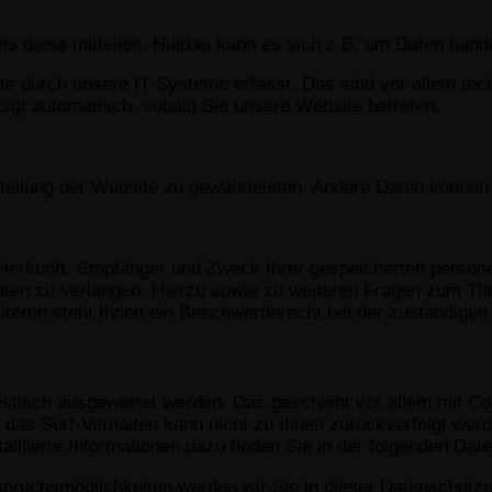
 diese mitteilen. Hierbei kann es sich z.B. um Daten handel
 durch unsere IT-Systeme erfasst. Das sind vor allem tech
olgt automatisch, sobald Sie unsere Website betreten.
itstellung der Website zu gewährleisten. Andere Daten könne
r Herkunft, Empfänger und Zweck Ihrer gespeicherten perso
aten zu verlangen. Hierzu sowie zu weiteren Fragen zum Th
ren steht Ihnen ein Beschwerderecht bei der zuständigen 
tistisch ausgewertet werden. Das geschieht vor allem mit 
; das Surf-Verhalten kann nicht zu Ihnen zurückverfolgt wer
illierte Informationen dazu finden Sie in der folgenden Dat
pruchsmöglichkeiten werden wir Sie in dieser Datenschutze