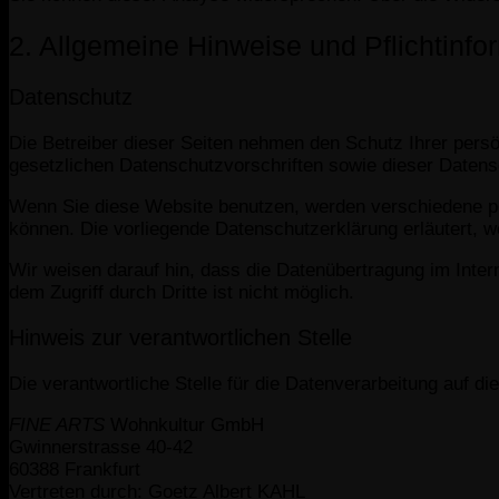
2. Allgemeine Hinweise und Pflichtinfo
Datenschutz
Die Betreiber dieser Seiten nehmen den Schutz Ihrer pers
gesetzlichen Datenschutzvorschriften sowie dieser Datens
Wenn Sie diese Website benutzen, werden verschiedene pe
können. Die vorliegende Datenschutzerklärung erläutert, w
Wir weisen darauf hin, dass die Datenübertragung im Inter
dem Zugriff durch Dritte ist nicht möglich.
Hinweis zur verantwortlichen Stelle
Die verantwortliche Stelle für die Datenverarbeitung auf di
FINE ARTS
Wohnkultur GmbH
Gwinnerstrasse 40-42
60388 Frankfurt
Vertreten durch: Goetz Albert KAHL