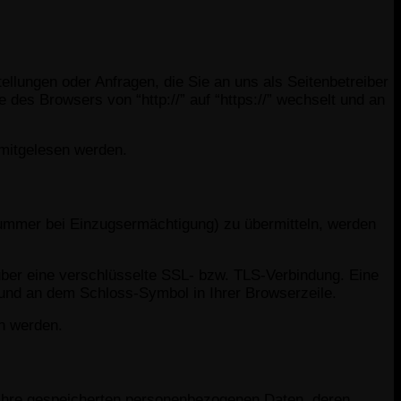
ellungen oder Anfragen, die Sie an uns als Seitenbetreiber
des Browsers von “http://” auf “https://” wechselt und an
 mitgelesen werden.
nummer bei Einzugsermächtigung) zu übermitteln, werden
 über eine verschlüsselte SSL- bzw. TLS-Verbindung. Eine
t und an dem Schloss-Symbol in Ihrer Browserzeile.
en werden.
 Ihre gespeicherten personenbezogenen Daten, deren