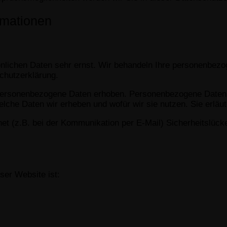
rmationen
önlichen Daten sehr ernst. Wir behandeln Ihre personenbezo
chutzerklärung.
rsonenbezogene Daten erhoben. Personenbezogene Daten sin
elche Daten wir erheben und wofür wir sie nutzen. Sie erlä
net (z.B. bei der Kommunikation per E-Mail) Sicherheitslüc
eser Website ist: