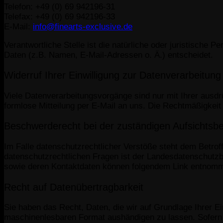
Telefon: +49 (0) 69 942196-31
Telefax: +49 (0) 69 942196-33
E-Mail:
info@finearts-exclusive.de
Verantwortliche Stelle ist die natürliche oder juristische
Daten (z.B. Namen, E-Mail-Adressen o. Ä.) entscheidet.
Widerruf Ihrer Einwilligung zur Datenverarbeitung
Viele Datenverarbeitungsvorgänge sind nur mit Ihrer ausdrüc
formlose Mitteilung per E-Mail an uns. Die Rechtmäßigkeit
Beschwerderecht bei der zuständigen Aufsichtsb
Im Falle datenschutzrechtlicher Verstöße steht dem Betro
datenschutzrechtlichen Fragen ist der Landesdatenschutzb
sowie deren Kontaktdaten können folgendem Link entnom
Recht auf Datenübertragbarkeit
Sie haben das Recht, Daten, die wir auf Grundlage Ihrer Ein
maschinenlesbaren Format aushändigen zu lassen. Sofern Si