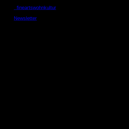
Zum
fineartswohnkultur
Inhalt
Newsletter
springen