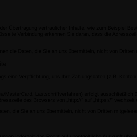
er Übertragung vertraulicher Inhalte, wie zum Beispiel Best
selte Verbindung erkennen Sie daran, dass die Adresszeile 
en die Daten, die Sie an uns übermitteln, nicht von Dritten
ite
ags eine Verpflichtung, uns Ihre Zahlungsdaten (z.B. Konto
a/MasterCard, Lastschriftverfahren) erfolgt ausschließlich
resszeile des Browsers von „http://“ auf „https://“ wechsel
en, die Sie an uns übermitteln, nicht von Dritten mitgeles
ngen jederzeit das Recht auf unentgeltliche Auskunft über