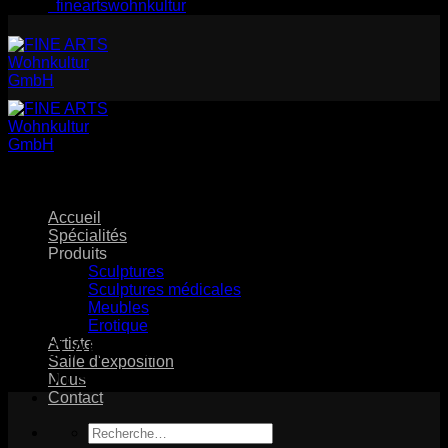
fineartswohnkultur
Accueil
Spécialités
Produits
Sculptures
Sculptures médicales
Meubles
Erotique
Artiste
DÉCLARATION DE
Salle d'exposition
PROTECTION DES DONNÉES
Nous
Contact
Recherche