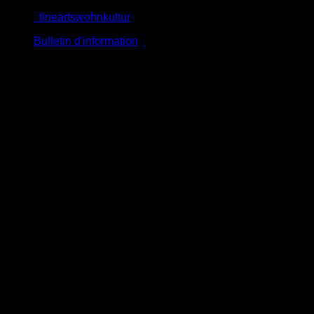
Passer
fineartswohnkultur
au
Bulletin d'information
contenu