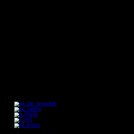
Bulletin d'information
Le moyen le plus rapide de
découvrir nos offres spéciales
exclusives, nos tendances et nos
bons plans : inscrivez-vous dès
maintenant à notre newsletter !
[_del_contact-form-7 id="1237"
title="Bulletin d'information"]
DE
EN
FR
IT
ES