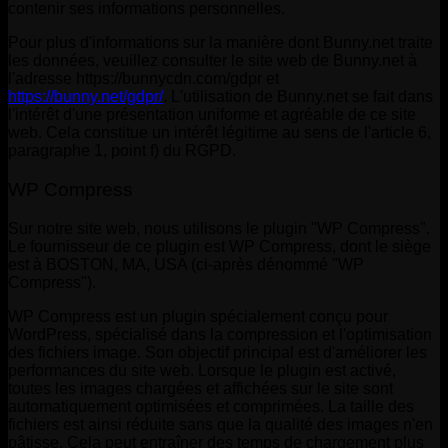
contenir ses informations personnelles.
Pour plus d'informations sur la manière dont Bunny.net traite
les données, veuillez consulter le site web de Bunny.net à
l'adresse https://bunnycdn.com/gdpr et
https://bunny.net/gdpr/
. L'utilisation de Bunny.net se fait dans
l'intérêt d'une présentation uniforme et agréable de ce site
web. Cela constitue un intérêt légitime au sens de l'article 6,
paragraphe 1, point f) du RGPD.
WP Compress
Sur notre site web, nous utilisons le plugin "WP Compress".
Le fournisseur de ce plugin est WP Compress, dont le siège
est à BOSTON, MA, USA (ci-après dénommé "WP
Compress").
WP Compress est un plugin spécialement conçu pour
WordPress, spécialisé dans la compression et l'optimisation
des fichiers image. Son objectif principal est d'améliorer les
performances du site web. Lorsque le plugin est activé,
toutes les images chargées et affichées sur le site sont
automatiquement optimisées et comprimées. La taille des
fichiers est ainsi réduite sans que la qualité des images n'en
pâtisse. Cela peut entraîner des temps de chargement plus