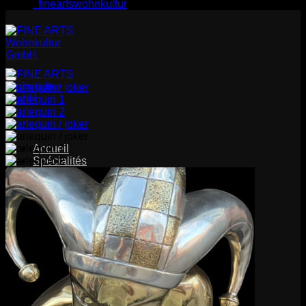
fineartswohnkultur
Accueil
Spécialités
Produits
Sculptures
Sculptures médicales
Meubles
Erotique
Artiste
Salle d'exposition
Nous
Contact
Recherche