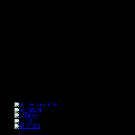
Bulletin d'information
Le moyen le plus rapide de
découvrir nos offres spéciales
exclusives, nos tendances et nos
bons plans : inscrivez-vous dès
maintenant à notre newsletter !
[_del_contact-form-7 id="1237"
title="Bulletin d'information"]
DE
EN
FR
IT
ES