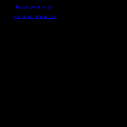
Passer
fineartswohnkultur
au
Bulletin d'information
contenu