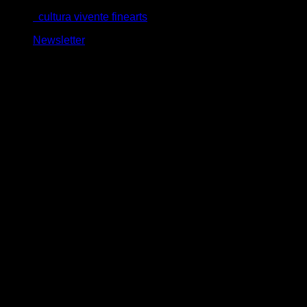
Salta
cultura vivente finearts
ai
Newsletter
contenuti