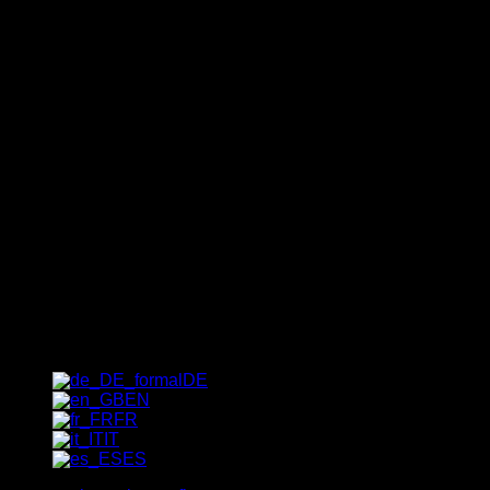
Newsletter
Il modo più veloce per accedere
alle nostre esclusive offerte
speciali, tendenze e consigli da
insider: iscriviti subito alla nostra
newsletter!
[_del_contact-form-7 id="1237"
title="Newsletter"]
DE
EN
FR
IT
ES