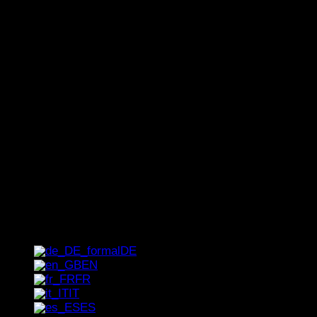
Boletín de noticias
La forma más rápida de acceder a nuestras
ofertas especiales exclusivas, tendencias y
consejos de primera mano: ¡suscríbase ahora
a nuestro boletín de noticias!
[_del_contact-form-7 id="1237" title="Boletín
de noticias"]
DE
EN
FR
IT
ES