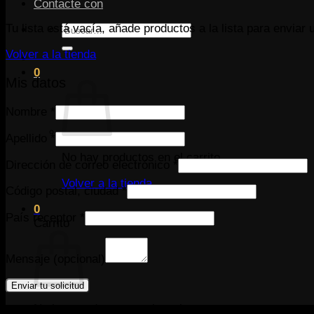
Contacte con
Tu lista está vacía, añade productos a la lista para enviar 
Buscar
por:
Volver a la tienda
0
Mis datos
Nombre
*
Apellido
*
No hay productos en el carrito.
Dirección de correo electrónico
*
Volver a la tienda
Código postal, ciudad
*
0
País receptor
*
Carrito
Mensaje
(opcional)
No hay productos en el carrito.