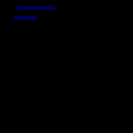
Zum
fineartswohnkultur
Inhalt
Newsletter
springen