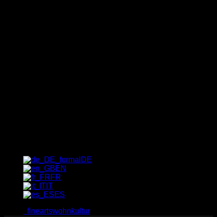
Newsletter
Der schnellste Weg zu unseren
exklusiven Sonder-Angeboten,
Trends und Geheimtipps: gleich
für unseren Newsletter eintragen!
[_del_contact-form-7 id="1237"
title="Newsletter"]
DE
EN
FR
IT
ES
fineartswohnkultur