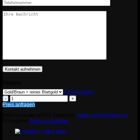
Farbton
Zurücksetzen
Relaxing
Lady
Preis anfragen
in
Erotic
Artikelnummer:
p5001
Kategorie:
Möbel im Wohnbereich
Pose
Schlagwort:
Preis auf Anfrage
Menge