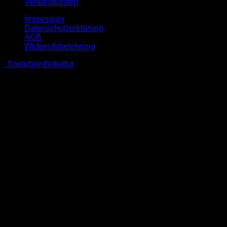
Versandkosten
Impressum
Datenschutzerklärung
AGB
Widerrufsbelehrung
fineartswohnkultur
V
P