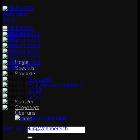
Home
Specials
Produkte
Skulpturen
Medizinische Skulpturen
Möbel
Erotik
Künstler
Showroom
Über uns
Kontakt
Start
/
Möbel im Wohnbereich
Suchen
nach: