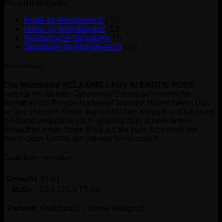
Produktkategorien
Erotik im Wohnbereich
(29)
Möbel im Wohnbereich
(13)
Medizinische Skulpturen
(3)
Skulpturen im Wohnbereich
(28)
Beschreibung
Das
Wandrelief RELAXING LADY IN EROTIC POSE
verbirgt ein kleines Geheimnis. Dieses sehr sinnliche
Wandbild als Bronze-Halbrelief lässt die Hüllen fallen. Das
an der intimsten Stelle des weiblichen Körpers aufklappbare,
24-Karat vergoldete Tuch, gewährt dem auserwählten
Betrachter einen freien Blick auf die pure Schönheit der
versteckten Details der intimen Weiblichkeit.
Zusätzliche Information
Gewicht
34 kg
Maße
15 × 125 × 75 cm
Farbton
Gold/Braun + reines Blattgold