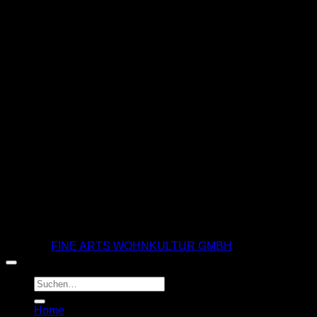
T
© 2026 |
FINE ARTS WOHNKULTUR GMBH
Suchen
nach:
Home