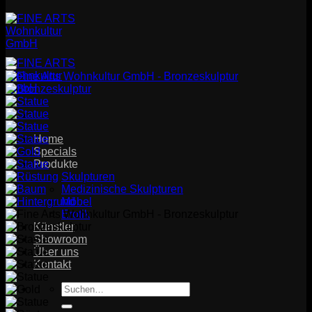
Home
Specials
Produkte
Skulpturen
Medizinische Skulpturen
Möbel
Erotik
Künstler
Showroom
Über uns
Kontakt
Suchen
nach: