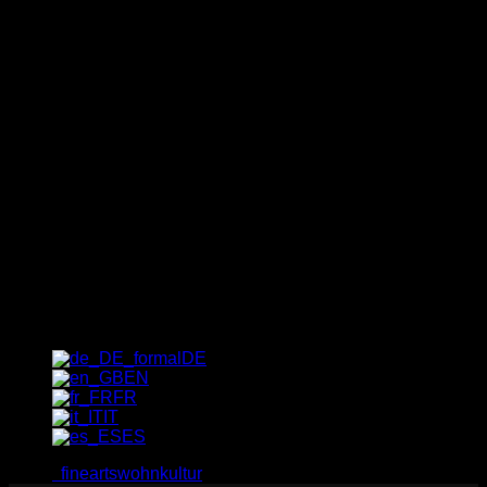
Newsletter
Der schnellste Weg zu unseren
exklusiven Sonder-Angeboten,
Trends und Geheimtipps: gleich
für unseren Newsletter eintragen!
[_del_contact-form-7 id="1237"
title="Newsletter"]
DE
EN
FR
IT
ES
fineartswohnkultur