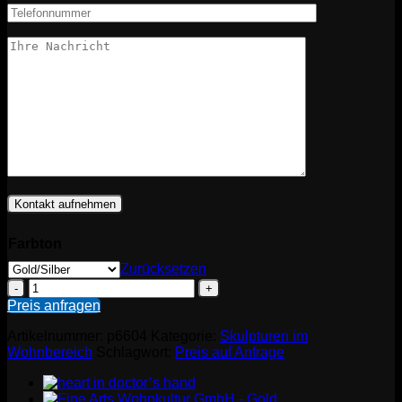
Farbton
Zurücksetzen
Fallen
Angel
Preis anfragen
-
Super
Artikelnummer:
p6604
Kategorie:
Skulpturen im
Size
Wohnbereich
Schlagwort:
Preis auf Anfrage
Menge