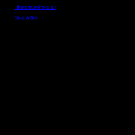
Zum
fineartswohnkultur
Inhalt
Newsletter
springen