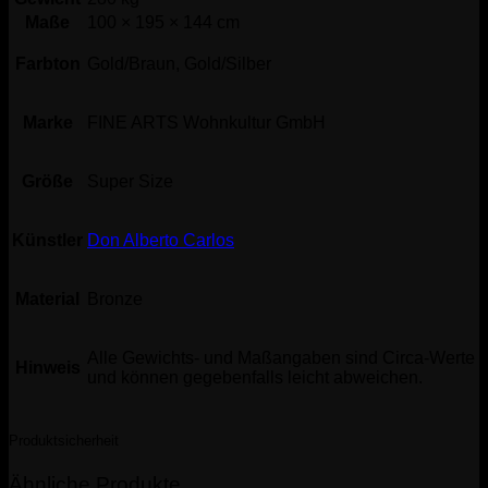
Maße
100 × 195 × 144 cm
Farbton
Gold/Braun, Gold/Silber
Marke
FINE ARTS Wohnkultur GmbH
Größe
Super Size
Künstler
Don Alberto Carlos
Material
Bronze
Alle Gewichts- und Maßangaben sind Circa-Werte
Hinweis
und können gegebenfalls leicht abweichen.
Produktsicherheit
Ähnliche Produkte