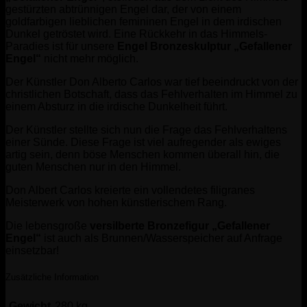
gestürzten abtrünnigen Engel dar, der von einem
goldfarbigen lieblichen femininen Engel in dem irdischen
Dunkel getröstet wird. Eine Rückkehr in das Himmels-
Paradies ist für unsere
Engel
Bronzeskulptur „Gefallener
Engel“
nicht mehr möglich.
Der Künstler Don Alberto Carlos war tief beeindruckt von der
christlichen Botschaft, dass das Fehlverhalten im Himmel zu
einem Absturz in die irdische Dunkelheit führt.
Der Künstler stellte sich nun die Frage das Fehlverhaltens
einer Sünde. Diese Frage ist viel aufregender als ewiges
artig sein, denn böse Menschen kommen überall hin, die
guten Menschen nur in den Himmel.
Don Albert Carlos kreierte ein vollendetes filigranes
Meisterwerk von hohen künstlerischem Rang.
Die lebensgroße
versilberte
Bronzefigur „Gefallener
Engel“
ist auch als Brunnen/Wasserspeicher auf Anfrage
einsetzbar!
Zusätzliche Information
Gewicht
280 kg