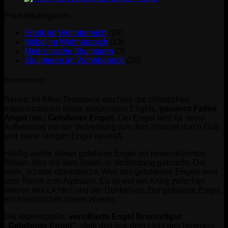
Produktkategorien
Erotik im Wohnbereich
(29)
Möbel im Wohnbereich
(13)
Medizinische Skulpturen
(3)
Skulpturen im Wohnbereich
(28)
Beschreibung
Bereits im Alten Testament erschien die christlichen
Interpretationen eines abtrünnigen Engels,
genannt Fallen
Angel
(
de.: Gefallener Engel
). Der Engel wird für seine
Auflehnung mit der Vertreibung aus dem Himmel durch Gott
und seine übrigen Engel bestraft.
Häufig wurde dieser gefallene Engel mit personifizierten
Bösen, also mit dem Satan, in Verbindung gebracht. Die
heile, schöne überirdische Welt des gefallenen Engels wird
vom Traum zum Alptraum. Es ist wie ein Krieg zwischen
Wesen des Lichtes und der Dunkelheit. Der gefallene Engel,
ein himmlisches böses Wesen.
Die lebensgroße,
versilberte Engel Bronzefigur
„Gefallener Engel“
, stellt den aus dem Licht des Himmels