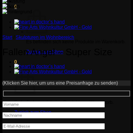
0
Start
/
Skulpturen im Wohnbereich
Es befinden sich keine Produkte im Warenkorb.
Fallen Angel – Super Size
Zurück zum Shop
0
Warenkorb
(Klicken Sie hier, um uns eine Preisanfrage zu senden)
Es befinden sich keine Produkte im Warenkorb.
Zurück zum Shop