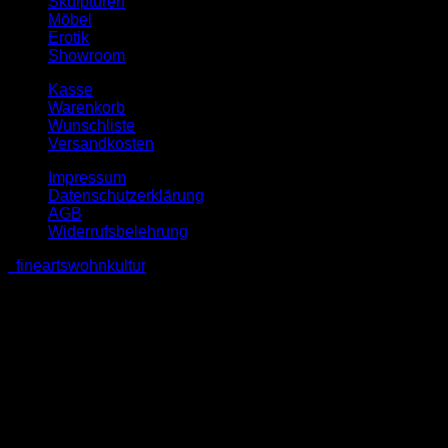
Skulpturen
Möbel
Erotik
Showroom
Kasse
Warenkorb
Wunschliste
Versandkosten
Impressum
Datenschutzerklärung
AGB
Widerrufsbelehrung
fineartswohnkultur
V